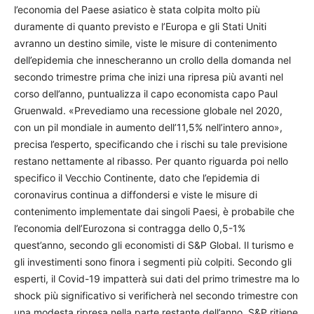
l’economia del Paese asiatico è stata colpita molto più
duramente di quanto previsto e l’Europa e gli Stati Uniti
avranno un destino simile, viste le misure di contenimento
dell’epidemia che innescheranno un crollo della domanda nel
secondo trimestre prima che inizi una ripresa più avanti nel
corso dell’anno, puntualizza il capo economista capo Paul
Gruenwald. «Prevediamo una recessione globale nel 2020,
con un pil mondiale in aumento dell’11,5% nell’intero anno»,
precisa l’esperto, specificando che i rischi su tale previsione
restano nettamente al ribasso. Per quanto riguarda poi nello
specifico il Vecchio Continente, dato che l’epidemia di
coronavirus continua a diffondersi e viste le misure di
contenimento implementate dai singoli Paesi, è probabile che
l’economia dell’Eurozona si contragga dello 0,5-1%
quest’anno, secondo gli economisti di S&P Global. Il turismo e
gli investimenti sono finora i segmenti più colpiti. Secondo gli
esperti, il Covid-19 impatterà sui dati del primo trimestre ma lo
shock più significativo si verificherà nel secondo trimestre con
una modesta ripresa nella parte restante dell’anno. S&P ritiene