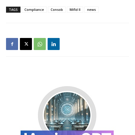
TAGS
Compliance
Consob
Mifid II
news