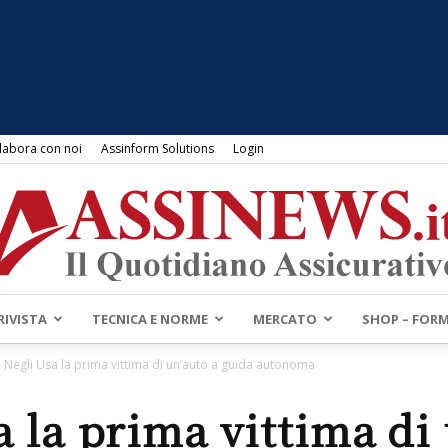
labora con noi
Assinform Solutions
Login
RIVISTA
TECNICA E NORME
MERCATO
SHOP – FOR
Assinews.it
Negli Usa la prima vittima di un’auto a guida autonoma
a la prima vittima di 