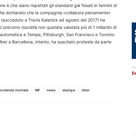
è che siano rispettati gli standard già fissati in termini di
er ha dichiarato che la compagnia «collabora pienamente»
hi (succeduto a Travis Kalanick ad agosto del 2017) ha
 L’unicorno (società non quotata valutata più di 1 miliardo di
da automatica a Tempe, Pittsburgh, San Francisco e Toronto.
Uber a Barcellona, intanto, ha suscitato proteste da parte
D
incidente mortale
MF
news
stampa
Uber