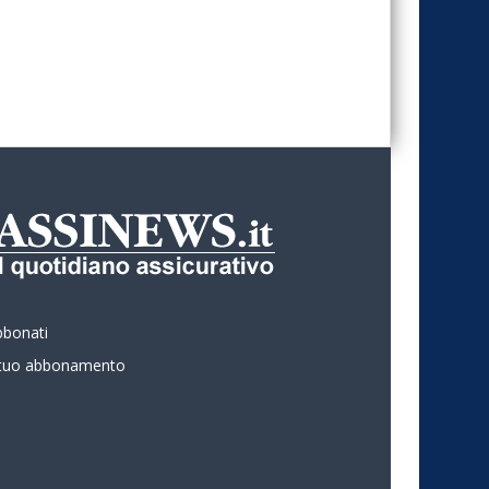
bbonati
l tuo abbonamento