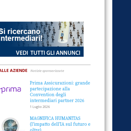
ALLE AZIENDE
Notizie sponsorizzate
Prima Assicurazioni: grande
partecipazione alla
Convention degli
intermediari partner 2026
1 Luglio 2026
MAGNIFICA HUMANITAS
(l’impatto dell’IA sul futuro e
oltre)