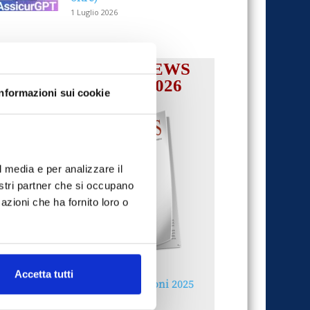
1 Luglio 2026
IL MENSILE ASSINEWS
LUGLIO-AGOSTO 2026
Informazioni sui cookie
l media e per analizzare il
nostri partner che si occupano
azioni che ha fornito loro o
Accetta tutti
Reclami e sanzioni 2025
30 Giugno 2026