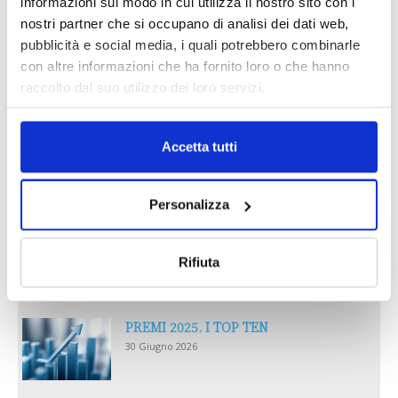
informazioni sul modo in cui utilizza il nostro sito con i
nostri partner che si occupano di analisi dei dati web,
pubblicità e social media, i quali potrebbero combinarle
con altre informazioni che ha fornito loro o che hanno
Reclami e sanzioni 2025
raccolto dal suo utilizzo dei loro servizi.
30 Giugno 2026
Accetta tutti
LA GESTIONE DELLA REPUTAZIONE.
RECENSIONI E CRISI DIGITALI
30 Giugno 2026
Personalizza
Il “Modulo CAI” diventa digitale
30 Giugno 2026
Rifiuta
PREMI 2025. I TOP TEN
30 Giugno 2026