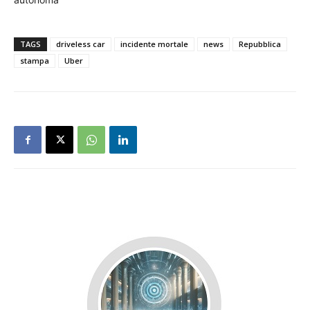
TAGS
driveless car
incidente mortale
news
Repubblica
stampa
Uber