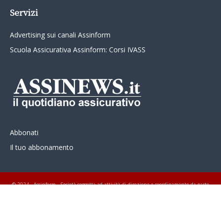
Servizi
Advertising sui canali Assinform
Scuola Assicurativa Assinform: Corsi IVASS
Abbonati
Il tuo abbonamento
© 2024 - Assinform - Società soggetta ad attività di direzione e coordinamento da parte
di Class Editori S.p.A. C.F. e P.I. 01233600939 Tutti i diritti riservati ASSINEWS.it
Copyright © Nume reg 723/2009 ISSN 2499-4170