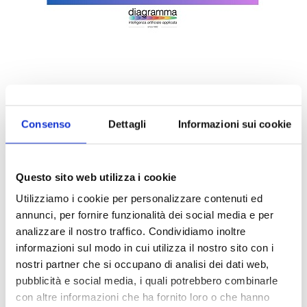
Consenso
Dettagli
Informazioni sui cookie
Questo sito web utilizza i cookie
Utilizziamo i cookie per personalizzare contenuti ed
DALLE AZIENDE
Notizie sponsorizzate
annunci, per fornire funzionalità dei social media e per
analizzare il nostro traffico. Condividiamo inoltre
Prima Assicurazioni: grande
informazioni sul modo in cui utilizza il nostro sito con i
partecipazione alla Convention degli
nostri partner che si occupano di analisi dei dati web,
intermediari partner 2026
pubblicità e social media, i quali potrebbero combinarle
1 Luglio 2026
con altre informazioni che ha fornito loro o che hanno