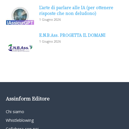
L’arte di parlare alle IA (per ottenere
risposte che non deludono)
1 Giugno 2026
E.N.B.Ass. PROGETTA IL DOMANI
1 Giugno 2026
Assinform Editore
Chi siamo
Whistleblowing
Collabora con noi