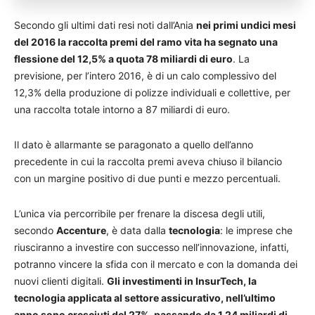
Secondo gli ultimi dati resi noti dall’Ania
nei primi undici mesi
del 2016 la raccolta premi del ramo vita ha segnato una
flessione del 12,5% a quota 78 miliardi di euro
. La
previsione, per l’intero 2016, è di un calo complessivo del
12,3% della produzione di polizze individuali e collettive, per
una raccolta totale intorno a 87 miliardi di euro.
Il dato è allarmante se paragonato a quello dell’anno
precedente in cui la raccolta premi aveva chiuso il bilancio
con un margine positivo di due punti e mezzo percentuali.
L’unica via percorribile per frenare la discesa degli utili,
secondo
Accenture
, è data dalla
tecnologia
: le imprese che
riusciranno a investire con successo nell’innovazione, infatti,
potranno vincere la sfida con il mercato e con la domanda dei
nuovi clienti digitali.
Gli investimenti in InsurTech, la
tecnologia applicata al settore assicurativo, nell’ultimo
anno sono cresciuti del 27%, passando da 1,24 miliardi di