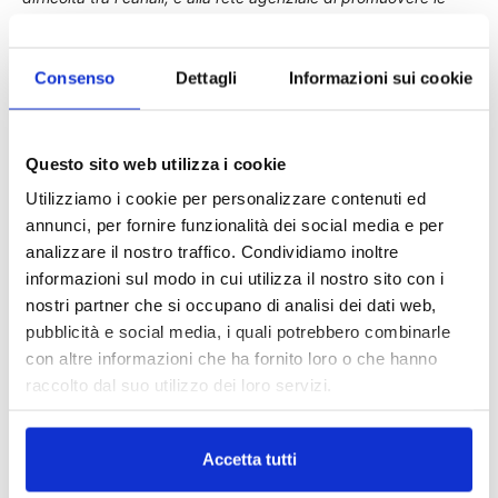
attività a maggior valore aggiunto come le relazioni con i loro
clienti basate sulle consulenze offerte”,
ha detto
Massimiliano Livi, Managing Director, di Accenture.
Consenso
Dettagli
Informazioni sui cookie
Questo sito web utilizza i cookie
Utilizziamo i cookie per personalizzare contenuti ed
TAGS
Accenture
Blockchain
Innovazione
InsurTech
annunci, per fornire funzionalità dei social media e per
news
peer to peer
analizzare il nostro traffico. Condividiamo inoltre
informazioni sul modo in cui utilizza il nostro sito con i
nostri partner che si occupano di analisi dei dati web,
pubblicità e social media, i quali potrebbero combinarle
con altre informazioni che ha fornito loro o che hanno
raccolto dal suo utilizzo dei loro servizi.
Accetta tutti