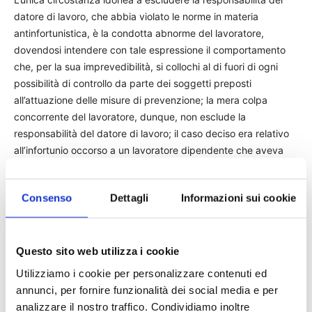
datore di lavoro, che abbia violato le norme in materia
antinfortunistica, è la condotta abnorme del lavoratore,
dovendosi intendere con tale espressione il comportamento
che, per la sua imprevedibilità, si collochi al di fuori di ogni
possibilità di controllo da parte dei soggetti preposti
all’attuazione delle misure di prevenzione; la mera colpa
concorrente del lavoratore, dunque, non esclude la
responsabilità del datore di lavoro; il caso deciso era relativo
all’infortunio occorso a un lavoratore dipendente che aveva
usato un macchinario non sottoposto alla dovuta
manutenzione.
Consenso
Dettagli
Informazioni sui cookie
Cassazione penale sez. IV, 22/10/2015 n. 44811
Questo sito web utilizza i cookie
TAGS
Cassazione
giurisprudenza
news
Utilizziamo i cookie per personalizzare contenuti ed
responsabilità datore di lavoro
annunci, per fornire funzionalità dei social media e per
analizzare il nostro traffico. Condividiamo inoltre