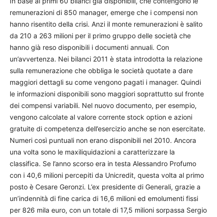
In base ai primi 60 bilanci già disponibili, che contengono le
remunerazioni di 850 manager, emerge che i compensi non
hanno risentito della crisi. Anzi il monte remunerazioni è salito
da 210 a 263 milioni per il primo gruppo delle società che
hanno già reso disponibili i documenti annuali. Con
un’avvertenza. Nei bilanci 2011 è stata introdotta la relazione
sulla remunerazione che obbliga le società quotate a dare
maggiori dettagli su come vengono pagati i manager. Quindi
le informazioni disponibili sono maggiori soprattutto sul fronte
dei compensi variabili. Nel nuovo documento, per esempio,
vengono calcolate al valore corrente stock option e azioni
gratuite di competenza dell’esercizio anche se non esercitate.
Numeri così puntuali non erano disponibili nel 2010. Ancora
una volta sono le maxiliquidazioni a caratterizzare la
classifica. Se l’anno scorso era in testa Alessandro Profumo
con i 40,6 milioni percepiti da Unicredit, questa volta al primo
posto è Cesare Geronzi. L’ex presidente di Generali, grazie a
un’indennità di fine carica di 16,6 milioni ed emolumenti fissi
per 826 mila euro, con un totale di 17,5 milioni sorpassa Sergio