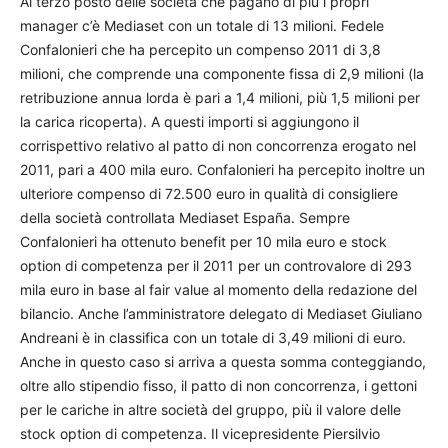
Al terzo posto delle società che pagano di più i propri
manager c’è Mediaset con un totale di 13 milioni. Fedele
Confalonieri che ha percepito un compenso 2011 di 3,8
milioni, che comprende una componente fissa di 2,9 milioni (la
retribuzione annua lorda è pari a 1,4 milioni, più 1,5 milioni per
la carica ricoperta). A questi importi si aggiungono il
corrispettivo relativo al patto di non concorrenza erogato nel
2011, pari a 400 mila euro. Confalonieri ha percepito inoltre un
ulteriore compenso di 72.500 euro in qualità di consigliere
della società controllata Mediaset España. Sempre
Confalonieri ha ottenuto benefit per 10 mila euro e stock
option di competenza per il 2011 per un controvalore di 293
mila euro in base al fair value al momento della redazione del
bilancio. Anche l’amministratore delegato di Mediaset Giuliano
Andreani è in classifica con un totale di 3,49 milioni di euro.
Anche in questo caso si arriva a questa somma conteggiando,
oltre allo stipendio fisso, il patto di non concorrenza, i gettoni
per le cariche in altre società del gruppo, più il valore delle
stock option di competenza. Il vicepresidente Piersilvio