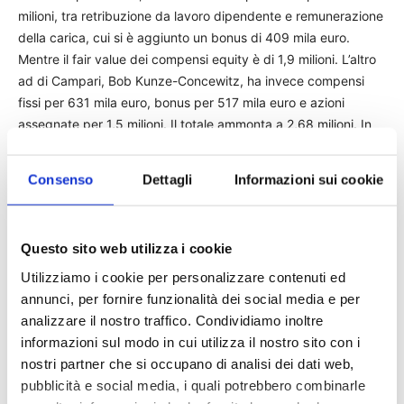
milioni, tra retribuzione da lavoro dipendente e remunerazione
della carica, cui si è aggiunto un bonus di 409 mila euro.
Mentre il fair value dei compensi equity è di 1,9 milioni. L’altro
ad di Campari, Bob Kunze-Concewitz, ha invece compensi
fissi per 631 mila euro, bonus per 517 mila euro e azioni
assegnate per 1,5 milioni. Il totale ammonta a 2,68 milioni. In
base alla politica di remunerazione adottata in Campari il
compenso variabile è pari al 100% della retribuzione fissa se
Consenso
Dettagli
Informazioni sui cookie
vengono raggiunti gli obiettivi. Diversa la scelta fatta da
Mediaset, dove la componente variabile a breve deve essere
inferiore al 50% della componente fissa annua. In Generali ai
Questo sito web utilizza i cookie
membri del consiglio spetta lo 0,01% dell’utile consolidato con
un limite massimo di 300 mila euro da ripartirsi in parti uguali
Utilizziamo i cookie per personalizzare contenuti ed
tra tutti i consiglieri. (riproduzione riservata)
annunci, per fornire funzionalità dei social media e per
analizzare il nostro traffico. Condividiamo inoltre
informazioni sul modo in cui utilizza il nostro sito con i
TAGS
milano finanza
nostri partner che si occupano di analisi dei dati web,
pubblicità e social media, i quali potrebbero combinarle