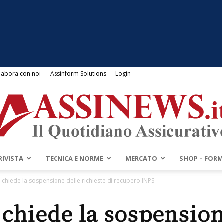
labora con noi
Assinform Solutions
Login
RIVISTA
TECNICA E NORME
MERCATO
SHOP – FOR
Assinews.it
chiede la sospensione delle richieste di recupero INPS
chiede la sospension