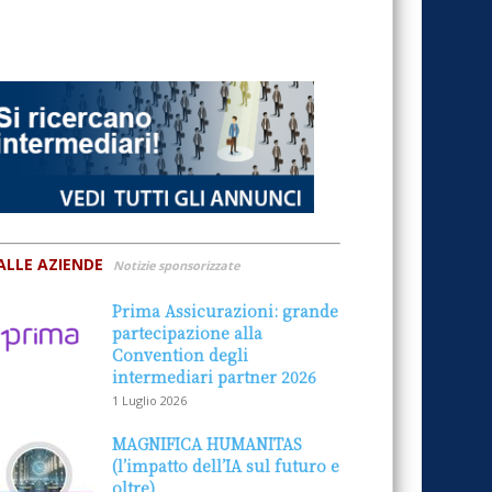
ALLE AZIENDE
Notizie sponsorizzate
Prima Assicurazioni: grande
partecipazione alla
Convention degli
intermediari partner 2026
1 Luglio 2026
MAGNIFICA HUMANITAS
(l’impatto dell’IA sul futuro e
oltre)