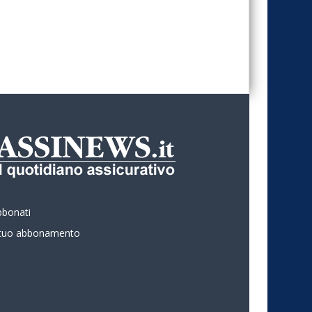
bbonati
l tuo abbonamento