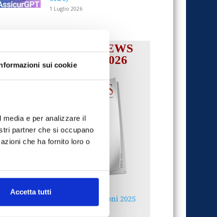
1 Luglio 2026
IL MENSILE ASSINEWS
LUGLIO-AGOSTO 2026
Informazioni sui cookie
l media e per analizzare il
nostri partner che si occupano
azioni che ha fornito loro o
Accetta tutti
Reclami e sanzioni 2025
30 Giugno 2026