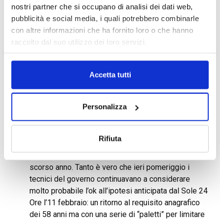
tardi, domani. E sarà comunicata in tempo reale ai
nostri partner che si occupano di analisi dei dati web,
sindacati. Che nel primo round tecnico di ieri, in cui
pubblicità e social media, i quali potrebbero combinarle
sono stati affrontati i primi capitoli di una possibile
con altre informazioni che ha fornito loro o che hanno
riforma delle pensioni, sono tornati a chiedere con
raccolto dal suo utilizzo dei loro servizi.
forza una proroga secca dei requisiti di Opzione
donna in vigore nel 2022: 58 anni (59 per le
lavoratrici autonome) e 35 anni di versamenti, con il
Accetta tutti
ricalcolo contributivo dell’assegno. Dal
sottosegretario al Lavoro, Claudio Durigon, è arrivato
Personalizza
per conto dell’esecutivo solo l’impegno ad allentare
la stretta introdotta dall’ultima legge di Bilancio e a
verificare con il Mef gli spazi finanziari utilizzabili
Rifiuta
per le modifiche. Spazi che dovrebbero consentire
di tornare soltanto in parte allo “schema” dello
scorso anno. Tanto è vero che ieri pomeriggio i
tecnici del governo continuavano a considerare
molto probabile l’ok all’ipotesi anticipata dal Sole 24
Ore l’11 febbraio: un ritorno al requisito anagrafico
dei 58 anni ma con una serie di “paletti” per limitare