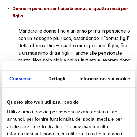
Donne in pensione anticipata bonus di quattro mesi per
figlio
Mandare le donne fino a un anno prima in pensione o
con un assegno più ricco, estendendo il “bonus figli”
della riforma Dini — quattro mesi per ogni figlio, fino
a un massimo di tre figli — anche alle pensionate
miste. Non solo cioè a chi ha iniziato a lavorare dopo
il 1996, come ora. Ma anche a quelle che hanno
lavorato a cavallo del 1996 e sommano due metodi
Consenso
Dettagli
Informazioni sui cookie
di calcolo della pensione, retributivo e contributivo.
Questo sito web utilizza i cookie
Utilizziamo i cookie per personalizzare contenuti ed
Opzione donna, trattativa finale su 58 anni con paletti
annunci, per fornire funzionalità dei social media e per
analizzare il nostro traffico. Condividiamo inoltre
La decisione finale del governo arriverà oggi o, al più
informazioni sul modo in cui utilizza il nostro sito con i