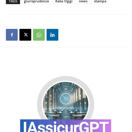
TAGS
giurisprudenza
Italia Oggi
news
stampa