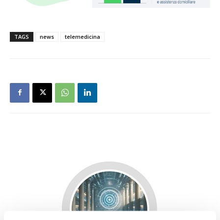
TAGS
news
telemedicina