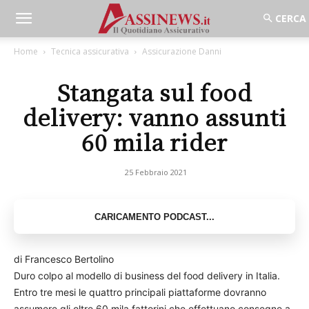
Home
Tecnica assicurativa
Assicurazione Danni
Stangata sul food
delivery: vanno assunti
60 mila rider
25 Febbraio 2021
di Francesco Bertolino
Duro colpo al modello di business del food delivery in Italia.
Entro tre mesi le quattro principali piattaforme dovranno
assumere gli oltre 60 mila fattorini che effettuano consegne a