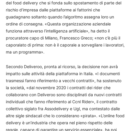
del food delivery che si fonda sullo spostamento di parte del
rischio d’impresa dalle piattaforme ai fattorini che
guadagnano soltanto quando l’algoritmo assegna loro un
ordine di consegna. «Questa organizzazione aziendale
funziona attraverso l’intelligenza artificiale», ha detto il
procuratore capo di Milano, Francesco Greco; «non c’è più il
caporalato di prima: non è il caporale a sorvegliare i lavoratori,
ma un programma».
Secondo Deliveroo, pronta al ricorso, la decisione non avrà
impatto sulle attività della piattaforma in Italia. «I documenti
trasmessi fanno riferimento a vecchi contratti», ha sostenuto
la società, «dal novembre 2020 i contratti dei rider che
collaborano con Deliveroo sono disciplinati da nuovi contratti
individuali che fanno riferimento al Ccnl Rider», il contratto
collettivo siglato fra Assodelivery e Ugl, ma contestato dalle
altre sigle sindacali che lo considerano «pirata». «L’online food
delivery è un’industria che opera nel pieno rispetto delle
regole, capace di garantire un servizio essenziale». ha poi