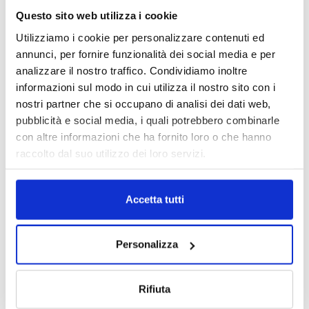
Questo sito web utilizza i cookie
Utilizziamo i cookie per personalizzare contenuti ed
annunci, per fornire funzionalità dei social media e per
analizzare il nostro traffico. Condividiamo inoltre
informazioni sul modo in cui utilizza il nostro sito con i
nostri partner che si occupano di analisi dei dati web,
pubblicità e social media, i quali potrebbero combinarle
con altre informazioni che ha fornito loro o che hanno
raccolto dal suo utilizzo dei loro servizi.
DALLE AZIENDE
Notizie sponsorizzate
Accetta tutti
Prima Assicurazioni: grande
partecipazione alla Convention degli
Personalizza
intermediari partner 2026
1 Luglio 2026
Rifiuta
MAGNIFICA HUMANITAS (l’impatto
dell’IA sul futuro e oltre)