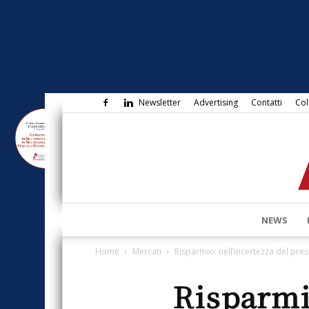
Newsletter
Advertising
Contatti
Col
NEWS
Home
Mercati
Risparmio: nell’incertezza del pres
Risparmio