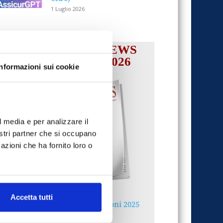
1 Luglio 2026
IL MENSILE ASSINEWS
LUGLIO-AGOSTO 2026
Informazioni sui cookie
l media e per analizzare il
nostri partner che si occupano
azioni che ha fornito loro o
Accetta tutti
Reclami e sanzioni 2025
30 Giugno 2026