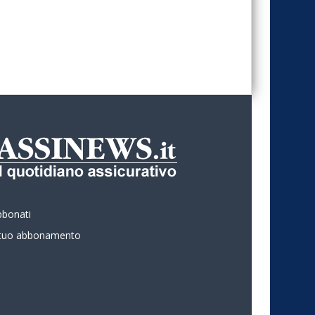
bbonati
l tuo abbonamento