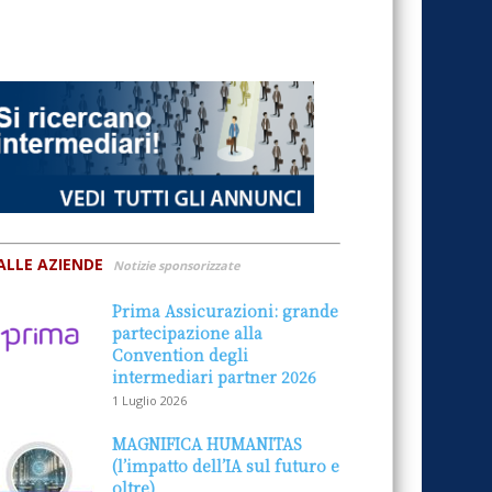
ALLE AZIENDE
Notizie sponsorizzate
Prima Assicurazioni: grande
partecipazione alla
Convention degli
intermediari partner 2026
1 Luglio 2026
MAGNIFICA HUMANITAS
(l’impatto dell’IA sul futuro e
oltre)