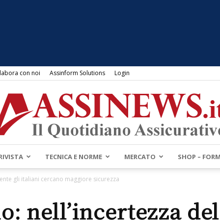
labora con noi
Assinform Solutions
Login
RIVISTA
TECNICA E NORME
MERCATO
SHOP – FOR
Assinews.it
ente gli italiani cercano maggiore sicurezza
: nell’incertezza de