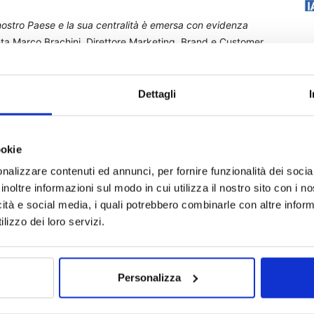
nostro Paese e la sua centralità è emersa con evidenza
 Marco Brachini, Direttore Marketing, Brand e Customer
e dare valore alle proprie risorse le polizze di risparmio e di
icace in grado di offrire una risposta innovativa e
no: tutelare il tenore di vita, integrare il reddito,
Dettagli
ogettare fin da oggi piani futuri per sé e la famiglia
”.
ookie
nalizzare contenuti ed annunci, per fornire funzionalità dei socia
a Nextplora su di un campione rappresentativo della
inoltre informazioni sul modo in cui utilizza il nostro sito con i 
 area geografica.
icità e social media, i quali potrebbero combinarle con altre inform
lizzo dei loro servizi.
sicurazioni
Personalizza