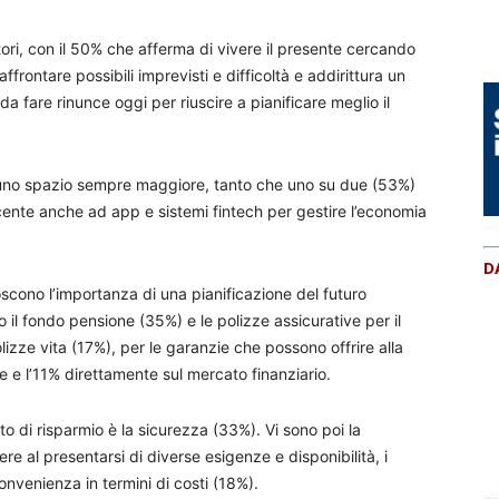
tori, con il 50% che afferma di vivere il presente cercando
rontare possibili imprevisti e difficoltà e addirittura un
 fare rinunce oggi per riuscire a pianificare meglio il
lia uno spazio sempre maggiore, tanto che uno su due (53%)
scente anche ad app e sistemi fintech per gestire l’economia
D
noscono l’importanza di una pianificazione del futuro
 il fondo pensione (35%) e le polizze assicurative per il
lizze vita (17%), per le garanzie che possono offrire alla
 e l’11% direttamente sul mercato finanziario.
o di risparmio è la sicurezza (33%). Vi sono poi la
dere al presentarsi di diverse esigenze e disponibilità, i
nvenienza in termini di costi (18%).