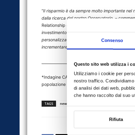
“
Il risparmio è da sempre molto importante nel 
dalla ricerca del nostro Osservatorio.
– commenta
Relationship di Sara Assicurazioni –
Per gestire 
investimento assicurativo sono una soluzione eff
personalizzata, in funzione degli obiettivi di ognu
Consenso
incrementare il livello della pensione futura e pr
________________
Questo sito web utilizza i c
Utilizziamo i cookie per perso
*Indagine CAWI condotta dall’istituto di ricerc
nostro traffico. Condividiamo 
popolazione italiana per quote d’età, genere ed
di analisi dei dati web, pubbl
che hanno raccolto dal suo uti
TAGS
news
prudenza7
risparmio
Sara As
Rifiuta