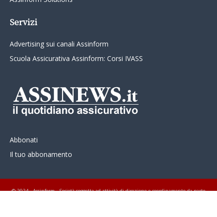
Servizi
Advertising sui canali Assinform
Scuola Assicurativa Assinform: Corsi IVASS
Abbonati
Il tuo abbonamento
© 2024 - Assinform - Società soggetta ad attività di direzione e coordinamento da parte
di Class Editori S.p.A. C.F. e P.I. 01233600939 Tutti i diritti riservati ASSINEWS.it
Copyright © Nume reg 723/2009 ISSN 2499-4170