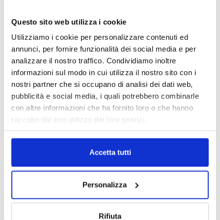
MAGNIFICA HUMANITAS (l’impatto
dell’IA sul futuro e oltre)
Questo sito web utilizza i cookie
1 Luglio 2026
Utilizziamo i cookie per personalizzare contenuti ed
annunci, per fornire funzionalità dei social media e per
analizzare il nostro traffico. Condividiamo inoltre
IL MENSILE ASSINEWS LUGLIO-
informazioni sul modo in cui utilizza il nostro sito con i
AGOSTO 2026
nostri partner che si occupano di analisi dei dati web,
pubblicità e social media, i quali potrebbero combinarle
con altre informazioni che ha fornito loro o che hanno
raccolto dal suo utilizzo dei loro servizi.
Accetta tutti
Personalizza
Rifiuta