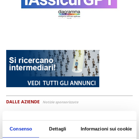
DALLE AZIENDE
Notizie sponsorizzate
Prima Assicurazioni: grande
partecipazione alla Convention degli
intermediari partner 2026
Consenso
Dettagli
Informazioni sui cookie
1 Luglio 2026