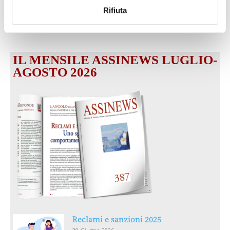
dell’IA sul futuro e oltre)
Rifiuta
1 Luglio 2026
IL MENSILE ASSINEWS LUGLIO-
AGOSTO 2026
Reclami e sanzioni 2025