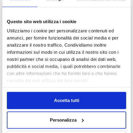
Questo sito web utilizza i cookie
Utilizziamo i cookie per personalizzare contenuti ed
annunci, per fornire funzionalità dei social media e per
analizzare il nostro traffico. Condividiamo inoltre
informazioni sul modo in cui utilizza il nostro sito con i
nostri partner che si occupano di analisi dei dati web,
pubblicità e social media, i quali potrebbero combinarle
con altre informazioni che ha fornito loro o che hanno
raccolto dal suo utilizzo dei loro servizi.
DALLE AZIENDE
Notizie sponsorizzate
Accetta tutti
Prima Assicurazioni: grande
partecipazione alla Convention degli
intermediari partner 2026
1 Luglio 2026
Personalizza
MAGNIFICA HUMANITAS (l’impatto