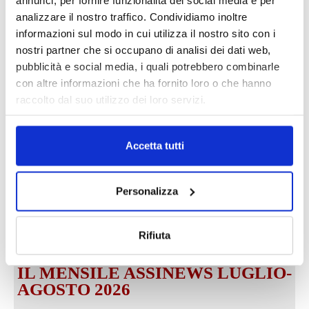
annunci, per fornire funzionalità dei social media e per
analizzare il nostro traffico. Condividiamo inoltre
informazioni sul modo in cui utilizza il nostro sito con i
nostri partner che si occupano di analisi dei dati web,
pubblicità e social media, i quali potrebbero combinarle
con altre informazioni che ha fornito loro o che hanno
DALLE AZIENDE
Notizie sponsorizzate
raccolto dal suo utilizzo dei loro servizi.
Prima Assicurazioni: grande
partecipazione alla Convention degli
intermediari partner 2026
Accetta tutti
1 Luglio 2026
MAGNIFICA HUMANITAS (l’impatto
Personalizza
dell’IA sul futuro e oltre)
1 Luglio 2026
Rifiuta
IL MENSILE ASSINEWS LUGLIO-
AGOSTO 2026