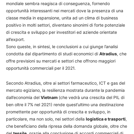
mondiale sembra reagisca di conseguenza, fornendo
opportunità interessanti nei mercati dove la presenza di una
classe media in espansione, unita ad un clima di business
positivo in molti settori, diventano sinonimi di forte potenziale
di crescita e sviluppo per investitori ed aziende orientate
all’export.
Sono queste, in sintesi, le conclusioni a cui giunge l’analisi
condotta dal dipartimento di studi economici di
Atradius
, che
offre previsioni su mercati e settori che offrono maggiori
opportunità commerciali per il 2021.
Secondo Atradius, oltre ai settori farmaceutico, ICT e gas del
mercato egiziano, la resilienza mostrata durante
la pandemia
dall’economia del
Vietnam
(che vedrà una crescita del PIL di
ben oltre il 7% nel 2021) rende quest’ultimo una destinazione
promettente per opportunità di crescita e sviluppo, in
particolare, ma non solo, nei settori della
logistica e trasporti
,
che
beneficiano della ripresa della domanda globale, oltre che
del
tessile
, grazie alla conclusione di accordi commerciali di