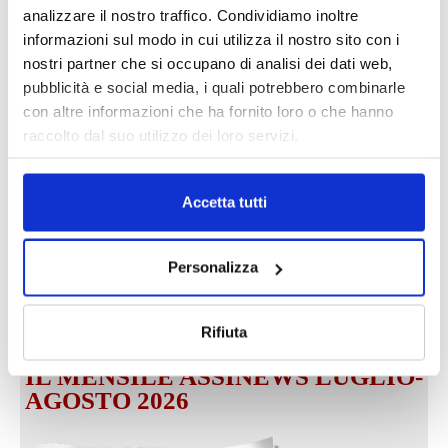
analizzare il nostro traffico. Condividiamo inoltre
informazioni sul modo in cui utilizza il nostro sito con i
nostri partner che si occupano di analisi dei dati web,
pubblicità e social media, i quali potrebbero combinarle
DALLE AZIENDE
con altre informazioni che ha fornito loro o che hanno
Notizie sponsorizzate
raccolto dal suo utilizzo dei loro servizi.
Prima Assicurazioni: grande
partecipazione alla Convention degli
intermediari partner 2026
Accetta tutti
1 Luglio 2026
MAGNIFICA HUMANITAS (l’impatto
Personalizza
dell’IA sul futuro e oltre)
1 Luglio 2026
Rifiuta
IL MENSILE ASSINEWS LUGLIO-
AGOSTO 2026