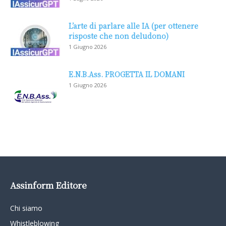
L’arte di parlare alle IA (per ottenere
risposte che non deludono)
1 Giugno 2026
E.N.B.Ass. PROGETTA IL DOMANI
1 Giugno 2026
Assinform Editore
Chi siamo
Whistleblowing