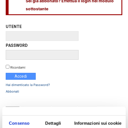
Sei già abbonato? Effettua il login nel modulo
sottostante
UTENTE
PASSWORD
Ricordami
Hai dimenticato la Password?
Abbonati
TAGS
Assinews rivista
assinews305
Cattolica
Fondazione Severo Galbusera
Gigi Giudice
Consenso
Dettagli
Informazioni sui cookie
Giovanna Galbusera
intervista
Mauro Galbusera