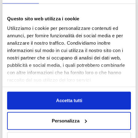
Questo sito web utilizza i cookie
Utilizziamo i cookie per personalizzare contenuti ed
annunci, per fornire funzionalità dei social media e per
analizzare il nostro traffico. Condividiamo inoltre
informazioni sul modo in cui utilizza il nostro sito con i
nostri partner che si occupano di analisi dei dati web,
IL MENSILE ASSINEWS LUGLIO-
pubblicità e social media, i quali potrebbero combinarle
AGOSTO 2026
con altre informazioni che ha fornito loro o che hanno
raccolto dal suo utilizzo dei loro servizi.
Accetta tutti
Personalizza