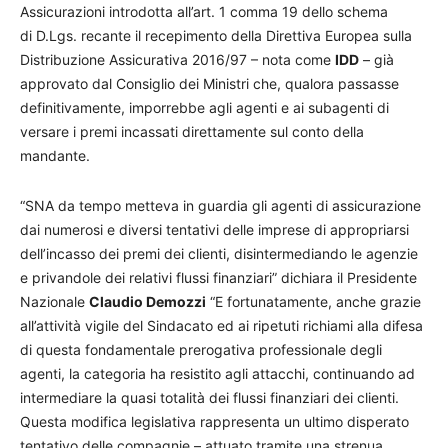
Assicurazioni introdotta all’art. 1 comma 19 dello schema
di D.Lgs. recante il recepimento della Direttiva Europea sulla
Distribuzione Assicurativa 2016/97 – nota come
IDD
– già
approvato dal Consiglio dei Ministri che, qualora passasse
definitivamente, imporrebbe agli agenti e ai subagenti di
versare i premi incassati direttamente sul conto della
mandante.
“SNA da tempo metteva in guardia gli agenti di assicurazione
dai numerosi e diversi tentativi delle imprese di appropriarsi
dell’incasso dei premi dei clienti, disintermediando le agenzie
e privandole dei relativi flussi finanziari” dichiara il Presidente
Nazionale
Claudio Demozzi
“E fortunatamente, anche grazie
all’attività vigile del Sindacato ed ai ripetuti richiami alla difesa
di questa fondamentale prerogativa professionale degli
agenti, la categoria ha resistito agli attacchi, continuando ad
intermediare la quasi totalità dei flussi finanziari dei clienti.
Questa modifica legislativa rappresenta un ultimo disperato
tentativo delle compagnie – attuato tramite una strenua