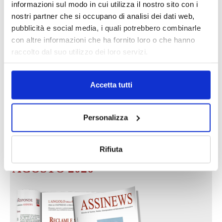
informazioni sul modo in cui utilizza il nostro sito con i
nostri partner che si occupano di analisi dei dati web,
DALLE AZIENDE
Notizie sponsorizzate
pubblicità e social media, i quali potrebbero combinarle
con altre informazioni che ha fornito loro o che hanno
Prima Assicurazioni: grande
raccolto dal suo utilizzo dei loro servizi.
partecipazione alla Convention degli
intermediari partner 2026
1 Luglio 2026
Accetta tutti
MAGNIFICA HUMANITAS (l’impatto
dell’IA sul futuro e oltre)
1 Luglio 2026
Personalizza
Rifiuta
IL MENSILE ASSINEWS LUGLIO-
AGOSTO 2026