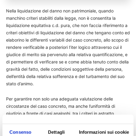
Nella liquidazione del danno non patrimoniale, quando
manchino criteri stabiliti dalla legge, non è consentita la
liquidazione equitativa c.d. pura, che non faccia riferimento a
criteri obiettivi di liquidazione del danno che tengano conto ed
elaborino le differenti variabili del caso concreto, allo scopo di
rendere verificabile a posteriori l’iter logico attraverso cui il
giudice di merito sia pervenuto alla relativa quantificazione, e
di permettere di verificare se e come abbia tenuto conto della
gravità del fatto, delle condizioni soggettive della persona,
dell’entità della relativa sofferenza e del turbamento del suo
stato d’animo.
Per garantire non solo una adeguata valutazione delle
circostanze del caso concreto, ma anche l’uniformità di
giudizio a fronte di casi analoghi, tra i criteri in astratto
adottabili deve ritenersi preferibile il riferimento al criterio di
liquidazione predisposto dal Tribunale di Milano al quale la
Consenso
Dettagli
Informazioni sui cookie
Corte di Cassazione, in applicazione dell’art. 3 della