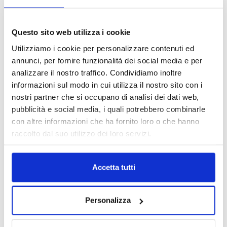
Costituzione, riconosce la valenza, in linea generale, di
parametro di conformità della valutazione equitativa del
Questo sito web utilizza i cookie
danno non patrimoniale alle disposizioni di cui agli artt. 1226 e
2056 c.c., salvo che non sussistano in concreto circostante
Utilizziamo i cookie per personalizzare contenuti ed
idonee a giustificarne l’abbandono.
annunci, per fornire funzionalità dei social media e per
analizzare il nostro traffico. Condividiamo inoltre
informazioni sul modo in cui utilizza il nostro sito con i
Cassazione civile sez. III, 15/10/2015 n. 20895
nostri partner che si occupano di analisi dei dati web,
pubblicità e social media, i quali potrebbero combinarle
TAGS
Cassazione
Liquidazione danno
con altre informazioni che ha fornito loro o che hanno
liquidazione equitativa
news
Tribunale di Milano
raccolto dal suo utilizzo dei loro servizi.
Accetta tutti
Personalizza