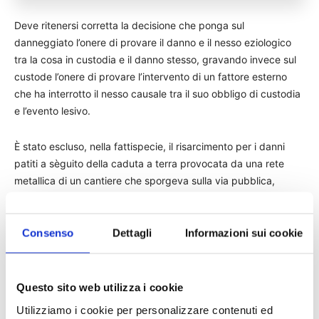
Deve ritenersi corretta la decisione che ponga sul
danneggiato l’onere di provare il danno e il nesso eziologico
tra la cosa in custodia e il danno stesso, gravando invece sul
custode l’onere di provare l’intervento di un fattore esterno
che ha interrotto il nesso causale tra il suo obbligo di custodia
e l’evento lesivo.
È stato escluso, nella fattispecie, il risarcimento per i danni
patiti a sèguito della caduta a terra provocata da una rete
metallica di un cantiere che sporgeva sulla via pubblica,
atteso che il titolare dell’impresa responsabile del cantiere
aveva provato che la rete era stata spostata da soggetti terzi,
intervenuti con modalità e tempi eccezionali, imprevedibili e
Consenso
Dettagli
Informazioni sui cookie
non evitabili.
Cassazione civile sez. VI, 28/09/2015 n. 19121
Questo sito web utilizza i cookie
Utilizziamo i cookie per personalizzare contenuti ed