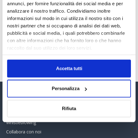
annunci, per fornire funzionalità dei social media e per
TAGS
Cassazione
giurisprudenza
nesso eziologico
analizzare il nostro traffico. Condividiamo inoltre
news
informazioni sul modo in cui utilizza il nostro sito con i
nostri partner che si occupano di analisi dei dati web,
pubblicità e social media, i quali potrebbero combinarle
con altre informazioni che ha fornito loro o che hanno
raccolto dal suo utilizzo dei loro servizi.
Accetta tutti
Personalizza
Assinform Editore
Rifiuta
Chi siamo
Whistleblowing
Collabora con noi