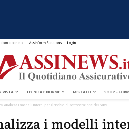
labora con noi
Assinform Solutions
Login
RIVISTA
TECNICA E NORME
MERCATO
SHOP – FOR
Assinews.it
A analizza i modelli interni per il rischio di sottoscrizione dei rami...
alizza i modelli inter