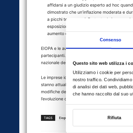
affidarsi a un giudizio esperto ad hoc quando
dimostrato che un’inflazione moderata e dur
a picchi temporanei. Pertanto, le imprese dov
esposizione ad esso, in quanto i cambiament
aumento del requisito patrimoniale di solvibil
Consenso
EIOPA e le autorità di vigilanza nazionali hanno 
partecipanti. Le conclusioni dello studio sarann
nazionale delle singole imprese e dei gruppi (ad 
Questo sito web utilizza i c
Utilizziamo i cookie per perso
Le imprese identificate come outlier sono state n
nostro traffico. Condividiamo 
stanno attualmente conducendo azioni di follow
di analisi dei dati web, pubbl
modifiche dei modelli interni. L’EIOPA sosterrà l
che hanno raccolto dal suo uti
l’evoluzione dei risultati.
Rifiuta
TAGS
Eiopa
news