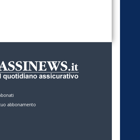
bbonati
l tuo abbonamento