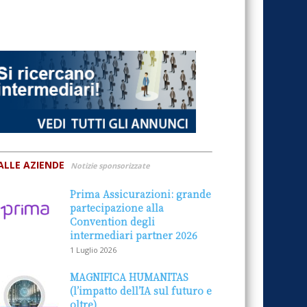
ALLE AZIENDE
Notizie sponsorizzate
Prima Assicurazioni: grande
partecipazione alla
Convention degli
intermediari partner 2026
1 Luglio 2026
MAGNIFICA HUMANITAS
(l’impatto dell’IA sul futuro e
oltre)