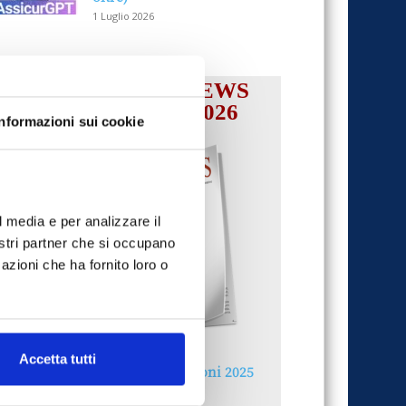
1 Luglio 2026
IL MENSILE ASSINEWS
LUGLIO-AGOSTO 2026
Informazioni sui cookie
l media e per analizzare il
nostri partner che si occupano
azioni che ha fornito loro o
Accetta tutti
Reclami e sanzioni 2025
30 Giugno 2026