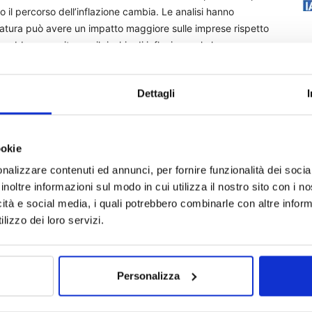
 il percorso dell’inflazione cambia. Le analisi hanno
atura può avere un impatto maggiore sulle imprese rispetto
rebbero monitorare il rischio di inflazione e la loro
i nell’andamento dell’inflazione potrebbero portare a un
ità.
Dettagli
tenuto sessioni di feedback individuali con tutti i
o ulteriormente prese in considerazione dalla vigilanza
esempio, nei collegi delle autorità di vigilanza).
ookie
nalizzare contenuti ed annunci, per fornire funzionalità dei socia
otificate e le autorità di vigilanza nazionali competenti
inoltre informazioni sul modo in cui utilizza il nostro sito con i 
-up. Alcune azioni di vigilanza hanno anche già portato a
icità e social media, i quali potrebbero combinarle con altre inform
e autorità di vigilanza nazionali nel follow-up e monitorerà
lizzo dei loro servizi.
Personalizza