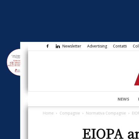
Newsletter
Advertising
Contatti
Col
NEWS
Home
Compagnie
Normativa Compagnie
EIOP
EIOPA an