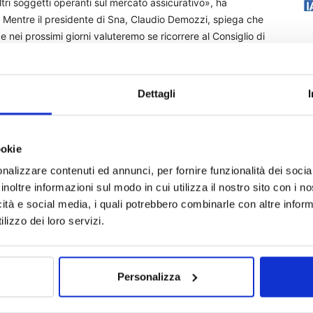
altri soggetti operanti sul mercato assicurativo», ha
i. Mentre il presidente di Sna, Claudio Demozzi, spiega che
 nei prossimi giorni valuteremo se ricorrere al Consiglio di
l confronto con Ivass «sia avviato in via preventiva,
ervata)
Dettagli
ookie
golamento 51/2022
stampa
Tar Lazio
nalizzare contenuti ed annunci, per fornire funzionalità dei socia
inoltre informazioni sul modo in cui utilizza il nostro sito con i 
icità e social media, i quali potrebbero combinarle con altre inform
lizzo dei loro servizi.
Personalizza