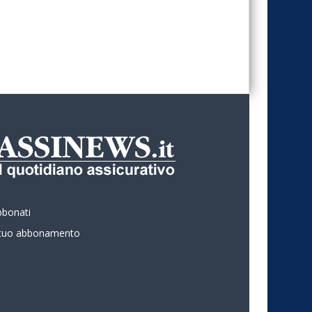
bbonati
l tuo abbonamento