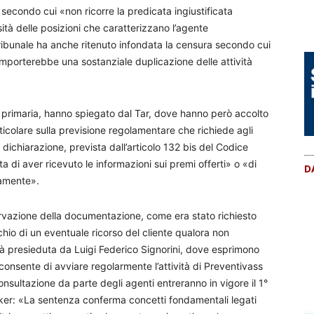
 secondo cui «non ricorre la predicata ingiustificata
sità delle posizioni che caratterizzano l’agente
ribunale ha anche ritenuto infondata la censura secondo cui
, comporterebbe una sostanziale duplicazione delle attività
a primaria, hanno spiegato dal Tar, dove hanno però accolto
rticolare sulla previsione regolamentare che richiede agli
 dichiarazione, prevista dall’articolo 132 bis del Codice
sta di aver ricevuto le informazioni sui premi offerti» o «di
D
mamente».
ervazione della documentazione, come era stato richiesto
chio di un eventuale ricorso del cliente qualora non
tà presieduta da Luigi Federico Signorini, dove esprimono
nsente di avviare regolarmente l’attività di Preventivass
nsultazione da parte degli agenti entreranno in vigore il 1°
er: «La sentenza conferma concetti fondamentali legati