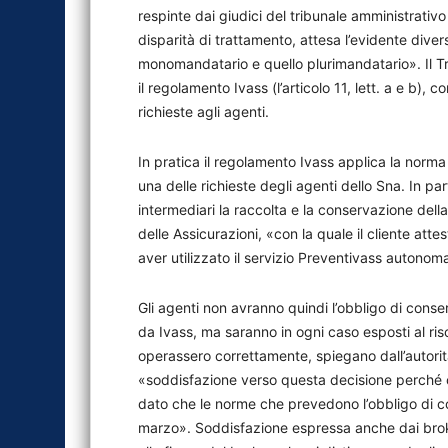
respinte dai giudici del tribunale amministrativo
disparità di trattamento, attesa l’evidente diver
monomandatario e quello plurimandatario». Il T
il regolamento Ivass (l’articolo 11, lett. a e b)
richieste agli agenti.
In pratica il regolamento Ivass applica la norm
una delle richieste degli agenti dello Sna. In pa
intermediari la raccolta e la conservazione della
delle Assicurazioni, «con la quale il cliente atte
aver utilizzato il servizio Preventivass autono
Gli agenti non avranno quindi l’obbligo di cons
da Ivass, ma saranno in ogni caso esposti al ris
operassero correttamente, spiegano dall’autori
«soddisfazione verso questa decisione perché co
dato che le norme che prevedono l’obbligo di co
marzo». Soddisfazione espressa anche dai brok