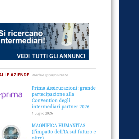
ALLE AZIENDE
Notizie sponsorizzate
Prima Assicurazioni: grande
partecipazione alla
Convention degli
intermediari partner 2026
1 Luglio 2026
MAGNIFICA HUMANITAS
(l’impatto dell’IA sul futuro e
oltre)