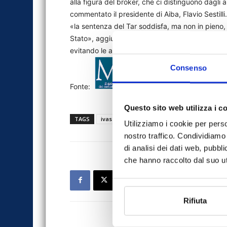
alla figura del broker, che ci distinguono dagli 
commentato il presidente di Aiba, Flavio Sestill
«la sentenza del Tar soddisfa, ma non in pieno, e
Stato», aggiungendo di auspicare che in futuro i
evitando le aule di tribunale». (riproduzione ris
Consenso
Fonte:
Questo sito web utilizza i c
TAGS
ivass
MF
news
Preventivass
Re
Utilizziamo i cookie per perso
nostro traffico. Condividiamo 
di analisi dei dati web, pubbl
che hanno raccolto dal suo uti
Rifiuta