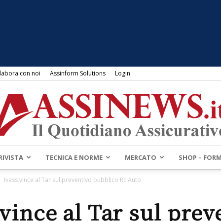
labora con noi
Assinform Solutions
Login
RIVISTA
TECNICA E NORME
MERCATO
SHOP – FOR
Assinews.it
Ivass vince al Tar sul preventivo pubblico Rc Auto
 vince al Tar sul prev