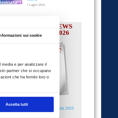
1 Luglio 2026
IL MENSILE ASSINEWS
LUGLIO-AGOSTO 2026
Informazioni sui cookie
l media e per analizzare il
nostri partner che si occupano
azioni che ha fornito loro o
Accetta tutti
Reclami e sanzioni 2025
30 Giugno 2026