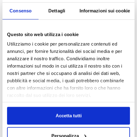
Consenso
Dettagli
Informazioni sui cookie
Questo sito web utilizza i cookie
Utilizziamo i cookie per personalizzare contenuti ed
annunci, per fornire funzionalità dei social media e per
analizzare il nostro traffico. Condividiamo inoltre
informazioni sul modo in cui utilizza il nostro sito con i
nostri partner che si occupano di analisi dei dati web,
pubblicità e social media, i quali potrebbero combinarle
con altre informazioni che ha fornito loro o che hanno
raccolto dal suo utilizzo dei loro servizi.
Accetta tutti
DALLE AZIENDE
Notizie sponsorizzate
Prima Assicurazioni: grande
Personalizza