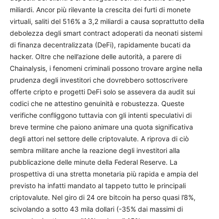
miliardi. Ancor più rilevante la crescita dei furti di monete
virtuali, saliti del 516% a 3,2 miliardi a causa soprattutto della
debolezza degli smart contract adoperati da neonati sistemi
di finanza decentralizzata (DeFi), rapidamente bucati da
hacker. Oltre che nell’azione delle autorità, a parere di
Chainalysis, i fenomeni criminali possono trovare argine nella
prudenza degli investitori che dovrebbero sottoscrivere
offerte cripto e progetti DeFi solo se assevera da audit sui
codici che ne attestino genuinità e robustezza. Queste
verifiche confliggono tuttavia con gli intenti speculativi di
breve termine che paiono animare una quota significativa
degli attori nel settore delle criptovalute. A riprova di ciò
sembra militare anche la reazione degli investitori alla
pubblicazione delle minute della Federal Reserve. La
prospettiva di una stretta monetaria più rapida e ampia del
previsto ha infatti mandato al tappeto tutto le principali
criptovalute. Nel giro di 24 ore bitcoin ha perso quasi l’8%,
scivolando a sotto 43 mila dollari (-35% dai massimi di