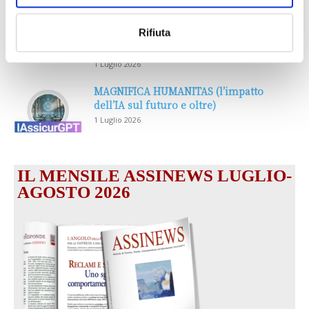
Prima Assicurazioni: grande
Rifiuta
partecipazione alla Convention degli
intermediari partner 2026
1 Luglio 2026
MAGNIFICA HUMANITAS (l’impatto
dell’IA sul futuro e oltre)
1 Luglio 2026
IL MENSILE ASSINEWS LUGLIO-
AGOSTO 2026