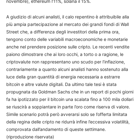
novembre), ethereum l’11%, solana il 15%.
A giudizio di alcuni analisti, il calo repentino è attribuibile alla
più ampia partecipazione al mercato dei grandi fondi di Wall
Street che, a differenza degli investitori della prima ora,
tengono conto delle variabili macroeconomiche e monetarie
anche nel prendere posizione sulle cripto. Le recenti vendite
paiono dimostrare che ai loro occhi, a torto o a ragione, le
criptovalute non rappresentano uno scudo per l’inflazione,
contrariamente a quanto alcuni analisti hanno sostenuto alla
luce della gran quantità di energia necessaria a estrarre
bitcoin e altre valute digitali. Da ultimo tale tesi è stata
propugnata da Goldman Sachs che in un report di pochi giorni
fa ha ipotizzato per il bitcoin una scalata fino a 100 mila dollari
se riuscirà a soppiantare in parte l’oro come riserva di valore.
Simile scenario potrà però avverarsi solo se l’offerta limitata
della regina delle cripto ne ridurrà infine l’eccessiva volatilità,
comprovata dall’andamento di queste settimane.
(riproduzione riservata)