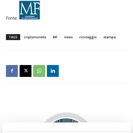
Fonte:
TAGS
criptomonete
MF
news
riciclaggio
stampa