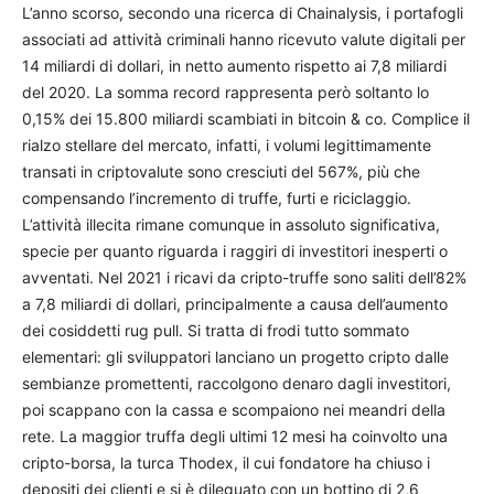
L’anno scorso, secondo una ricerca di Chainalysis, i portafogli
associati ad attività criminali hanno ricevuto valute digitali per
14 miliardi di dollari, in netto aumento rispetto ai 7,8 miliardi
del 2020. La somma record rappresenta però soltanto lo
0,15% dei 15.800 miliardi scambiati in bitcoin & co. Complice il
rialzo stellare del mercato, infatti, i volumi legittimamente
transati in criptovalute sono cresciuti del 567%, più che
compensando l’incremento di truffe, furti e riciclaggio.
L’attività illecita rimane comunque in assoluto significativa,
specie per quanto riguarda i raggiri di investitori inesperti o
avventati. Nel 2021 i ricavi da cripto-truffe sono saliti dell’82%
a 7,8 miliardi di dollari, principalmente a causa dell’aumento
dei cosiddetti rug pull. Si tratta di frodi tutto sommato
elementari: gli sviluppatori lanciano un progetto cripto dalle
sembianze promettenti, raccolgono denaro dagli investitori,
poi scappano con la cassa e scompaiono nei meandri della
rete. La maggior truffa degli ultimi 12 mesi ha coinvolto una
cripto-borsa, la turca Thodex, il cui fondatore ha chiuso i
depositi dei clienti e si è dileguato con un bottino di 2,6