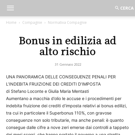
Home
Compagnie
Normativa Compagnie
Bonus in edilizia ad
alto rischio
31 Gennaio 2022
UNA PANORAMICA DELLE CONSEGUENZE PENALI PER
L’INDEBITA FRUIZIONE DEI CREDITI D’IMPOSTA
di Stefano Loconte e Giulia Maria Mentasti
Aumentano a macchia d’olio le accuse e i procedimenti per
indebita fruizione dei crediti d’imposta relativi ai bonus edilizi,
tra cui in particolare il Superbonus 110%, con gravose
conseguenze non solo tributarie, ma anche penali: è quanto
consegue dalle cifre a nove zeri emerse dai controlli a tappeto
dei mesi scorsi, che hanno portato il governo a una stretta