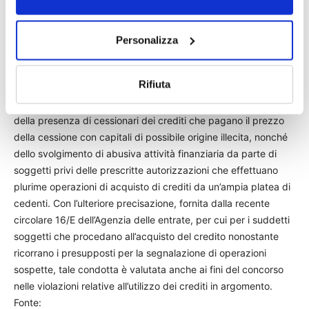
istituti), a cui il decreto Rilancio (dl n. 34/2020) ha
espressamente vietato di procedere all’acquisizione del
credito ogniqualvolta, secondo la normativa antiriciclaggio,
Personalizza
scatta l’obbligo di segnalazione all’Uif e di astensione. Si tratta
dei casi di operazioni sospette, per la cui individuazione la
Rifiuta
relazione illustrativa del dl antifrodi ha esplicitato la necessità
di tener conto dell’eventuale natura fittizia dei crediti stessi,
della presenza di cessionari dei crediti che pagano il prezzo
della cessione con capitali di possibile origine illecita, nonché
dello svolgimento di abusiva attività finanziaria da parte di
soggetti privi delle prescritte autorizzazioni che effettuano
plurime operazioni di acquisto di crediti da un’ampia platea di
cedenti. Con l’ulteriore precisazione, fornita dalla recente
circolare 16/E dell’Agenzia delle entrate, per cui per i suddetti
soggetti che procedano all’acquisto del credito nonostante
ricorrano i presupposti per la segnalazione di operazioni
sospette, tale condotta è valutata anche ai fini del concorso
nelle violazioni relative all’utilizzo dei crediti in argomento.
Fonte: