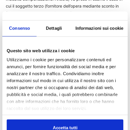
cui il soggetto terzo (fornitore dell’opera mediante sconto in
fattura o terzo estraneo alle opere), consapevole della
assenza dei requisiti per accedere al beneficio e delle azioni
fraudolente sopra descritte. sia divenuto titolare del credito di
Consenso
Dettagli
Informazioni sui cookie
imposta e ne abbia fatto uso ai fini del calcolo dell’imposta
netta. Poiché il credito di imposta viene utilizzato direttamente
nella liquidazione dell’imposta attraverso la compilazione del
Questo sito web utilizza i cookie
modello F24, nella frazione spettante per ciascuna annualità
Utilizziamo i cookie per personalizzare contenuti ed
di imposta, l’imputabilità del credito in compensazione
annunci, per fornire funzionalità dei social media e per
dell’imposta lorda rende applicabile l’art. 10-quater dlgs
analizzare il nostro traffico. Condividiamo inoltre
74/2000, che al comma 2 punisce con la reclusione da un
informazioni sul modo in cui utilizza il nostro sito con i
anno e sei mesi a sei anni proprio chi non versa le somme
nostri partner che si occupano di analisi dei dati web,
dovute, utilizzando in compensazione, crediti inesistenti.
pubblicità e social media, i quali potrebbero combinarle
Quale soglia di punibilità, l’importo annuo dei suddetti crediti
con altre informazioni che ha fornito loro o che hanno
deve essere superiore ai cinquantamila euro.
raccolto dal suo utilizzo dei loro servizi.
I rischi penali per banche. Particolare attenzione si impone
dunque per i soggetti intermediari (banche, poste, altri
Accetta tutti