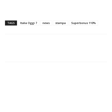
TAGS
Italia Oggi 7
news
stampa
Superbonus 110%