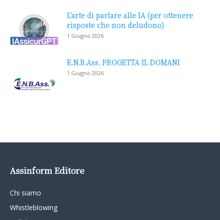
L’arte di parlare alle IA (per ottenere
risposte che non deludono)
1 Giugno 2026
E.N.B.Ass. PROGETTA IL DOMANI
1 Giugno 2026
Assinform Editore
Chi siamo
Whistleblowing