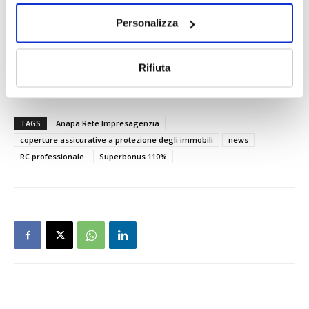
suddividere tra i condomini – per una buona protezione
Personalizza
assicurativa piuttosto che dover sconsolatamente prendere
atto, all’indomani di un incidente o di un incendio, che
l’ombrello di un assicuratore non si è aperto o, comunque,
Rifiuta
garantisce una protezione molto limitata.
TAGS
Anapa Rete Impresagenzia
coperture assicurative a protezione degli immobili
news
RC professionale
Superbonus 110%