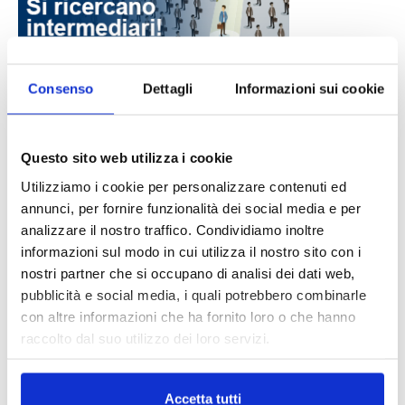
Consenso
Dettagli
Informazioni sui cookie
DALLE AZIENDE
Notizie sponsorizzate
Questo sito web utilizza i cookie
Prima Assicurazioni: grande
partecipazione alla Convention degli
Utilizziamo i cookie per personalizzare contenuti ed
intermediari partner 2026
annunci, per fornire funzionalità dei social media e per
1 Luglio 2026
analizzare il nostro traffico. Condividiamo inoltre
informazioni sul modo in cui utilizza il nostro sito con i
MAGNIFICA HUMANITAS (l’impatto
nostri partner che si occupano di analisi dei dati web,
dell’IA sul futuro e oltre)
pubblicità e social media, i quali potrebbero combinarle
1 Luglio 2026
con altre informazioni che ha fornito loro o che hanno
raccolto dal suo utilizzo dei loro servizi.
IL MENSILE ASSINEWS LUGLIO-
AGOSTO 2026
Accetta tutti