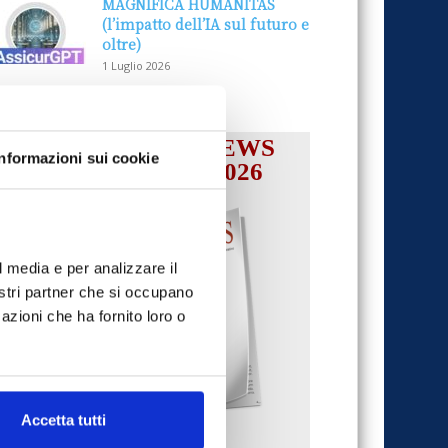
MAGNIFICA HUMANITAS
(l’impatto dell’IA sul futuro e
oltre)
1 Luglio 2026
IL MENSILE ASSINEWS
Informazioni sui cookie
LUGLIO-AGOSTO 2026
l media e per analizzare il
nostri partner che si occupano
azioni che ha fornito loro o
Accetta tutti