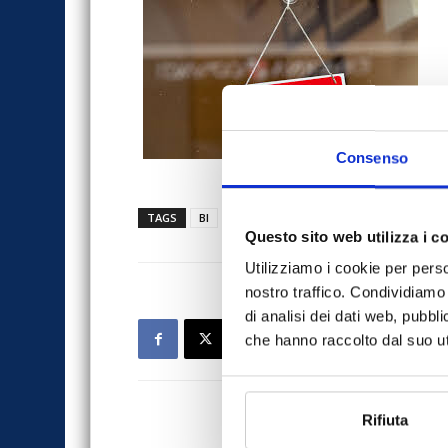
Consenso
TAGS
BI
COVID-19
Dal mondo
interruzione
Questo sito web utilizza i c
Utilizziamo i cookie per perso
nostro traffico. Condividiamo 
di analisi dei dati web, pubbl
che hanno raccolto dal suo uti
Rifiuta