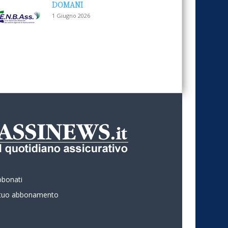
DOMANI
1 Giugno 2026
bbonati
l tuo abbonamento