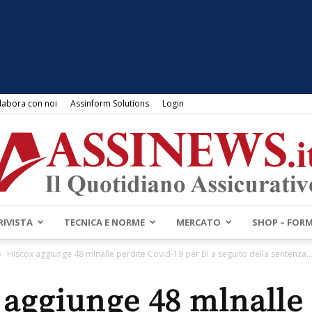
labora con noi
Assinform Solutions
Login
RIVISTA
TECNICA E NORME
MERCATO
SHOP – FOR
Assinews.it
Hiscox aggiunge 48 mlnalle perdite Covid-19 per BI a seguito della sentenza..
 aggiunge 48 mlnalle 