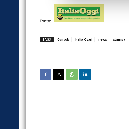
Fonte:
TAGS
Consob
Italia Oggi
news
stampa