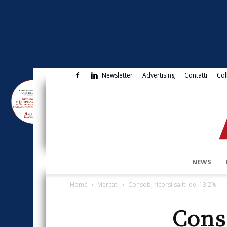
Newsletter
Advertising
Contatti
Col
NEWS
Home
Mercati
Consob, ricorsi saliti del 13,2%
Conso