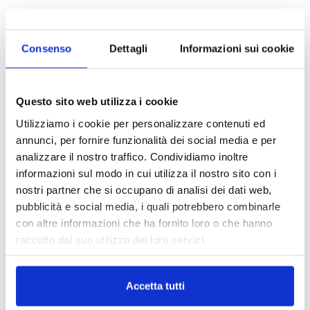
L’archivio documentale dell’intermediario
Consenso
Dettagli
Informazioni sui cookie
TAGS
Collaborazione orizzontale
enzo furgiuele
ivass
news
pillole di compliance
Provvedimento 97/2020
Regolamento Ivass 40/2018
Questo sito web utilizza i cookie
Utilizziamo i cookie per personalizzare contenuti ed
annunci, per fornire funzionalità dei social media e per
analizzare il nostro traffico. Condividiamo inoltre
informazioni sul modo in cui utilizza il nostro sito con i
nostri partner che si occupano di analisi dei dati web,
pubblicità e social media, i quali potrebbero combinarle
con altre informazioni che ha fornito loro o che hanno
raccolto dal suo utilizzo dei loro servizi.
Accetta tutti