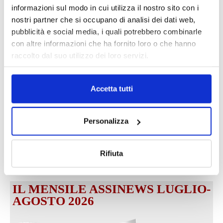
informazioni sul modo in cui utilizza il nostro sito con i
nostri partner che si occupano di analisi dei dati web,
Fonte:
pubblicità e social media, i quali potrebbero combinarle
con altre informazioni che ha fornito loro o che hanno
raccolto dal suo utilizzo dei loro servizi.
TAGS
digital innovation
Innovazione
InsurTech
MF
news
stampa
Accetta tutti
Personalizza
Rifiuta
IL MENSILE ASSINEWS LUGLIO-
AGOSTO 2026