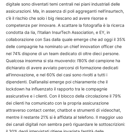
digitale sono diventati temi centrali nei piani industriali delle
assicurazioni. Ma, in assenza di poli aggreganti nell’insurtech,
c’è il rischio che solo i big riescano ad avere risorse e
competenze per innovare. A scattare la fotografia è la ricerca
condotta da Iia, l’Italian InsurTech Association, e EY, in
collaborazione con Sas dalla quale emerge che ad oggi il 35%
delle compagnie ha nominato un chief innovation officer che
nel 74% dispone di un team dedicato di oltre dieci persone.
Qualcosa insomma si sta muovendo: l’80% del campione ha
dichiarato di avere avviato percorsi di formazione dedicati
all’innovazione, e nel 60% dei casi sono rivolti a tutti i
dipendenti. Dall’analisi emerge poi chiaramente che il
lockdown ha influenzato il rapporto tra le compagnie
assicurative e i clienti. Con il blocco della circolazione il 79%
dei clienti ha comunicato con la propria assicurazione
attraverso contact center, chatbot e strumenti di videochat,
mentre il restante 21% si è affidata al telefono. Il maggior uso
dei canali digitali non sembra però riguardare le sottoscrizioni:
il 30% degli intervistati ritiene invariata l’entità delle