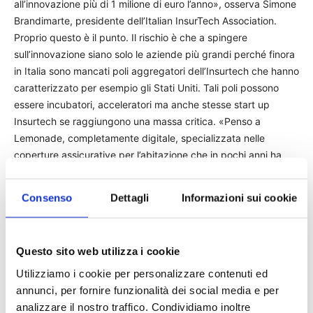
all’innovazione più di 1 milione di euro l’anno», osserva Simone
Brandimarte, presidente dell’Italian InsurTech Association.
Proprio questo è il punto. Il rischio è che a spingere
sull’innovazione siano solo le aziende più grandi perché finora
in Italia sono mancati poli aggregatori dell’Insurtech che hanno
caratterizzato per esempio gli Stati Uniti. Tali poli possono
essere incubatori, acceleratori ma anche stesse start up
Insurtech se raggiungono una massa critica. «Penso a
Lemonade, completamente digitale, specializzata nelle
coperture assicurative per l’abitazione che in pochi anni ha
raggiunto un valore di Borsa di quasi 10 miliardi di dollari, nella
quale hanno investito fondi e compagnie, che offre la
Consenso
Dettagli
Informazioni sui cookie
liquidazione immediata del sinistro e ha fatto da indice di
riferimento per il mercato. Anche noi dobbiamo investire sui
campioni nazionali», aggiunge Brandimante. In poco tempo la
Questo sito web utilizza i cookie
Lemonade ha esportato il suo modello in Germania o nei Paesi
Bassi e per l’anno prossimo ha puntato all’Italia. (riproduzione
Utilizziamo i cookie per personalizzare contenuti ed
riservata)
annunci, per fornire funzionalità dei social media e per
analizzare il nostro traffico. Condividiamo inoltre