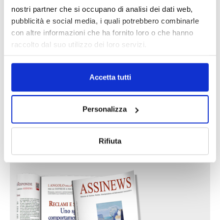
nostri partner che si occupano di analisi dei dati web,
DALLE AZIENDE
Notizie sponsorizzate
pubblicità e social media, i quali potrebbero combinarle
Prima Assicurazioni: grande
con altre informazioni che ha fornito loro o che hanno
partecipazione alla Convention degli
raccolto dal suo utilizzo dei loro servizi.
intermediari partner 2026
1 Luglio 2026
Accetta tutti
MAGNIFICA HUMANITAS (l’impatto
dell’IA sul futuro e oltre)
1 Luglio 2026
Personalizza
IL MENSILE ASSINEWS LUGLIO-
Rifiuta
AGOSTO 2026