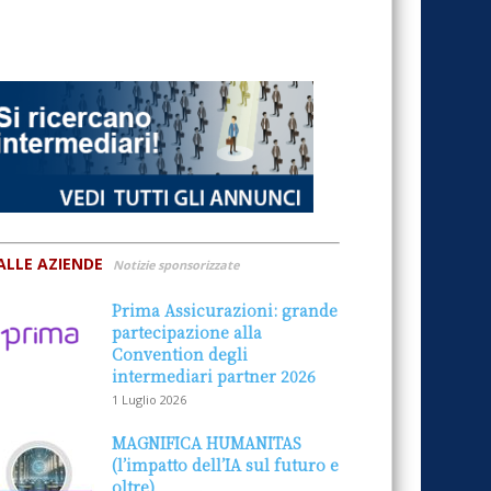
ALLE AZIENDE
Notizie sponsorizzate
Prima Assicurazioni: grande
partecipazione alla
Convention degli
intermediari partner 2026
1 Luglio 2026
MAGNIFICA HUMANITAS
(l’impatto dell’IA sul futuro e
oltre)