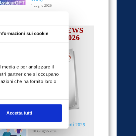
1 Luglio 2026
IL MENSILE ASSINEWS
Informazioni sui cookie
LUGLIO-AGOSTO 2026
l media e per analizzare il
nostri partner che si occupano
azioni che ha fornito loro o
Accetta tutti
Reclami e sanzioni 2025
30 Giugno 2026