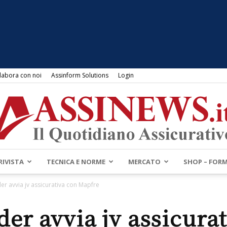
labora con noi
Assinform Solutions
Login
RIVISTA
TECNICA E NORME
MERCATO
SHOP – FOR
Assinews.it
er avvia jv assicurativa con Mapfre
er avvia jv assicura