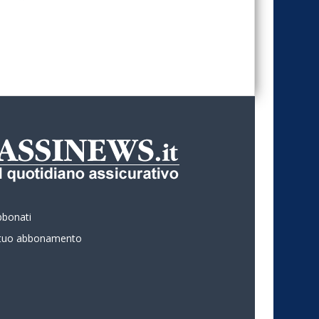
bbonati
l tuo abbonamento