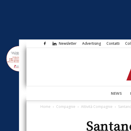
Newsletter
Advertising
Contatti
Col
NEWS
Home
Compagnie
Attività Compagnie
Santand
Santand