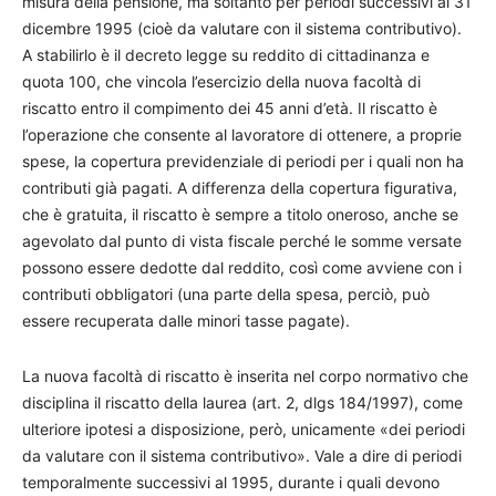
misura della pensione, ma soltanto per periodi successivi al 31
dicembre 1995 (cioè da valutare con il sistema contributivo).
A stabilirlo è il decreto legge su reddito di cittadinanza e
quota 100, che vincola l’esercizio della nuova facoltà di
riscatto entro il compimento dei 45 anni d’età. Il riscatto è
l’operazione che consente al lavoratore di ottenere, a proprie
spese, la copertura previdenziale di periodi per i quali non ha
contributi già pagati. A differenza della copertura figurativa,
che è gratuita, il riscatto è sempre a titolo oneroso, anche se
agevolato dal punto di vista fiscale perché le somme versate
possono essere dedotte dal reddito, così come avviene con i
contributi obbligatori (una parte della spesa, perciò, può
essere recuperata dalle minori tasse pagate).
La nuova facoltà di riscatto è inserita nel corpo normativo che
disciplina il riscatto della laurea (art. 2, dlgs 184/1997), come
ulteriore ipotesi a disposizione, però, unicamente «dei periodi
da valutare con il sistema contributivo». Vale a dire di periodi
temporalmente successivi al 1995, durante i quali devono