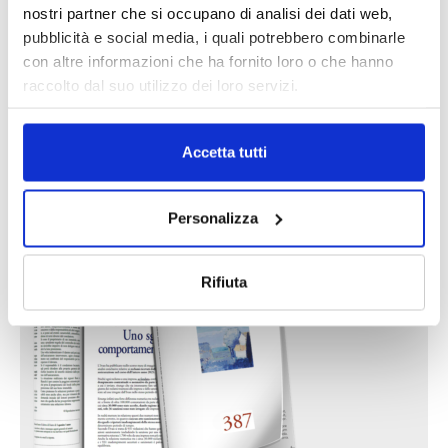
intermediari partner 2026
nostri partner che si occupano di analisi dei dati web,
1 Luglio 2026
pubblicità e social media, i quali potrebbero combinarle
con altre informazioni che ha fornito loro o che hanno
MAGNIFICA HUMANITAS (l’impatto
raccolto dal suo utilizzo dei loro servizi.
dell’IA sul futuro e oltre)
1 Luglio 2026
Accetta tutti
IL MENSILE ASSINEWS LUGLIO-
AGOSTO 2026
Personalizza
Rifiuta