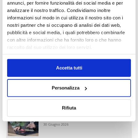
annunci, per fornire funzionalità dei social media e per
analizzare il nostro traffico. Condividiamo inoltre
informazioni sul modo in cui utilizza il nostro sito con i
nostri partner che si occupano di analisi dei dati web,
pubblicità e social media, i quali potrebbero combinarle
con altre informazioni che ha fornito loro o che hanno
raccolto dal suo utilizzo dei loro servizi.
Reclami e sanzioni 2025
30 Giugno 2026
Accetta tutti
LA GESTIONE DELLA REPUTAZIONE.
Personalizza
RECENSIONI E CRISI DIGITALI
30 Giugno 2026
Rifiuta
Il “Modulo CAI” diventa digitale
30 Giugno 2026