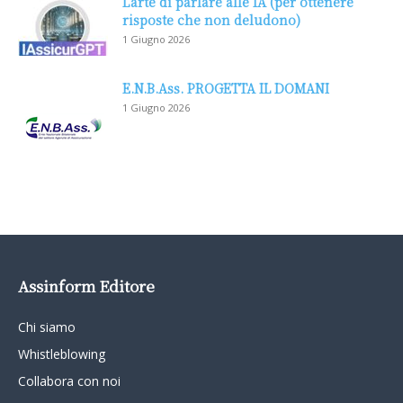
L’arte di parlare alle IA (per ottenere
risposte che non deludono)
1 Giugno 2026
E.N.B.Ass. PROGETTA IL DOMANI
1 Giugno 2026
Assinform Editore
Chi siamo
Whistleblowing
Collabora con noi