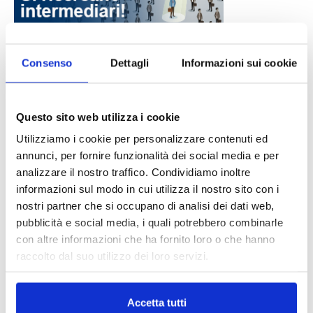
Consenso
Dettagli
Informazioni sui cookie
DALLE AZIENDE
Notizie sponsorizzate
Prima Assicurazioni: grande
Questo sito web utilizza i cookie
partecipazione alla Convention degli
Utilizziamo i cookie per personalizzare contenuti ed
intermediari partner 2026
annunci, per fornire funzionalità dei social media e per
1 Luglio 2026
analizzare il nostro traffico. Condividiamo inoltre
MAGNIFICA HUMANITAS (l’impatto
informazioni sul modo in cui utilizza il nostro sito con i
dell’IA sul futuro e oltre)
nostri partner che si occupano di analisi dei dati web,
1 Luglio 2026
pubblicità e social media, i quali potrebbero combinarle
con altre informazioni che ha fornito loro o che hanno
raccolto dal suo utilizzo dei loro servizi.
IL MENSILE ASSINEWS LUGLIO-
AGOSTO 2026
Accetta tutti