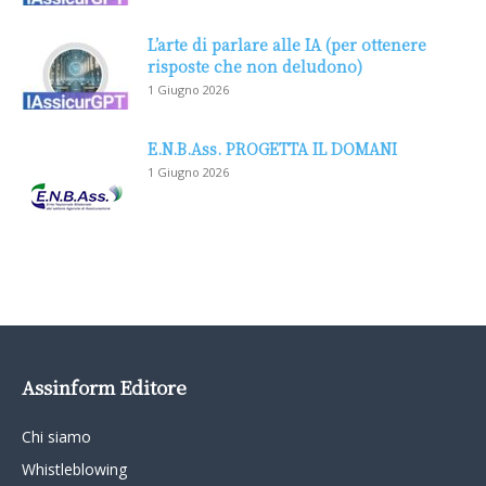
L’arte di parlare alle IA (per ottenere
risposte che non deludono)
1 Giugno 2026
E.N.B.Ass. PROGETTA IL DOMANI
1 Giugno 2026
Assinform Editore
Chi siamo
Whistleblowing