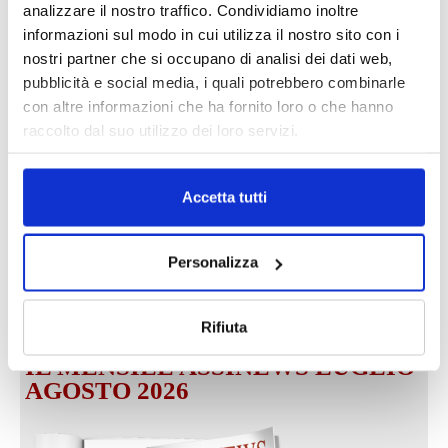
analizzare il nostro traffico. Condividiamo inoltre
informazioni sul modo in cui utilizza il nostro sito con i
nostri partner che si occupano di analisi dei dati web,
pubblicità e social media, i quali potrebbero combinarle
DALLE AZIENDE
Notizie sponsorizzate
con altre informazioni che ha fornito loro o che hanno
raccolto dal suo utilizzo dei loro servizi.
Prima Assicurazioni: grande
partecipazione alla Convention degli
intermediari partner 2026
Accetta tutti
1 Luglio 2026
MAGNIFICA HUMANITAS (l’impatto
Personalizza
dell’IA sul futuro e oltre)
1 Luglio 2026
Rifiuta
IL MENSILE ASSINEWS LUGLIO-
AGOSTO 2026